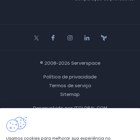
© 2008-2026 Serverspace
Política de privacidade
Termos de serviço
Sitemap
Desenvolvido por
ITGLOBAL.COM
ITGLOBAL.COM BR LTDA
CEP 01311-930
,
São Paulo
,
Avenida Paulista, nº 1765, 7º
Usamos cookies para melhorar sua experiência no