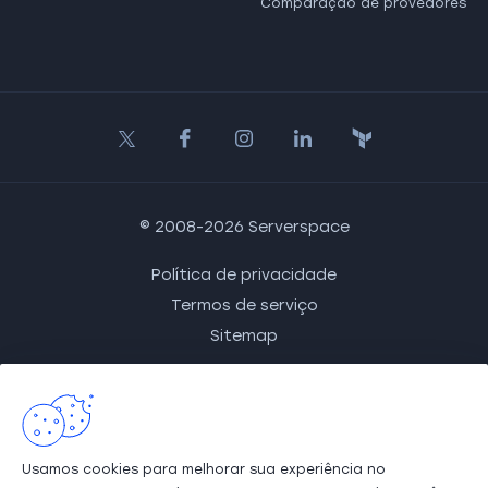
Comparação de provedores
© 2008-2026 Serverspace
Política de privacidade
Termos de serviço
Sitemap
Desenvolvido por
ITGLOBAL.COM
ITGLOBAL.COM BR LTDA
CEP 01311-930
,
São Paulo
,
Avenida Paulista, nº 1765, 7º
Usamos cookies para melhorar sua experiência no